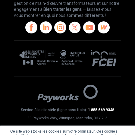
gestion de main-d’œuvre transformateurs et sur notre
engagement à
Bien traiter les gens
— laissez-nous
vous montrer en quoi nous sommes différents !
Service à la clientèle (ligne sans frais):
1-855-669-9348
80 Payworks Way, Winnipeg, Manitoba, R3Y 2L5
SE CONNECTER
Ce site web stocke les cookies sur votre ordinateur. Ces cookies