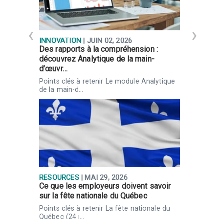
INNOVATION
| JUIN 02, 2026
R
Des rapports à la compréhension :
P
découvrez Analytique de la main-
j
d’œuvr…
P
u
Points clés à retenir Le module Analytique
de la main-d…
RESOURCES
| MAI 29, 2026
R
Ce que les employeurs doivent savoir
C
sur la fête nationale du Québec
j
r
Points clés à retenir La fête nationale du
L
Québec (24 j…
a