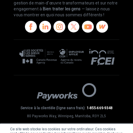
gestion de main-d’œuvre transformateurs et sur notre
engagement à
Bien traiter les gens
— laissez-nous
vous montrer en quoi nous sommes différents !
Service à la clientèle (ligne sans frais):
1-855-669-9348
80 Payworks Way, Winnipeg, Manitoba, R3Y 2L5
SE CONNECTER
Ce site web stocke les cookies sur votre ordinateur. Ces cookies