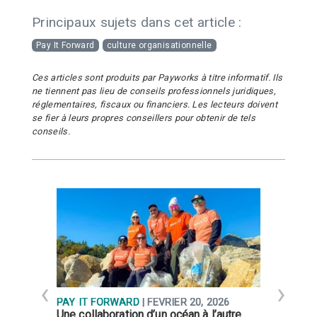
Principaux sujets dans cet article :
Pay It Forward
culture organisationnelle
Ces articles sont produits par Payworks à titre informatif. Ils
ne tiennent pas lieu de conseils professionnels juridiques,
réglementaires, fiscaux ou financiers. Les lecteurs doivent
se fier à leurs propres conseillers pour obtenir de tels
conseils.
PAY IT FORWARD
| FÉVRIER 20, 2026
P
Une collaboration d’un océan à l’autre
L