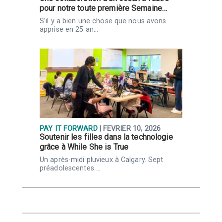
pour notre toute première Semaine…
a
S’il y a bien une chose que nous avons
L
apprise en 25 an…
j
PAY IT FORWARD
| FÉVRIER 10, 2026
P
s
Soutenir les filles dans la technologie
N
grâce à While She is True
c
c
Un après-midi pluvieux à Calgary. Sept
préadolescentes …
C
b