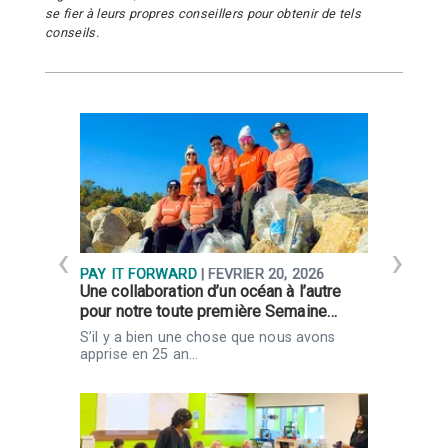
se fier à leurs propres conseillers pour obtenir de tels
conseils.
PAY IT FORWARD
| FÉVRIER 20, 2026
P
Une collaboration d’un océan à l’autre
L
pour notre toute première Semaine…
a
S’il y a bien une chose que nous avons
L
apprise en 25 an…
j