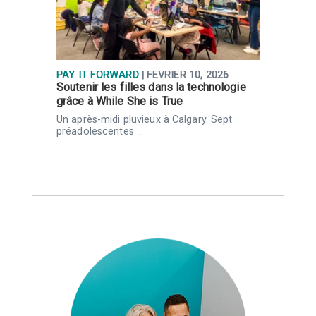
PAY IT FORWARD
| FÉVRIER 10, 2026
P
s
Soutenir les filles dans la technologie
N
grâce à While She is True
c
c
Un après-midi pluvieux à Calgary. Sept
préadolescentes …
C
b