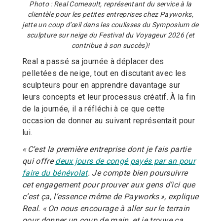
Photo : Real Comeault, représentant du service à la
clientèle pour les petites entreprises chez Payworks,
jette un coup d’œil dans les coulisses du Symposium de
sculpture sur neige du Festival du Voyageur 2026 (et
contribue à son succès)!
Real a passé sa journée à déplacer des
pelletées de neige, tout en discutant avec les
sculpteurs pour en apprendre davantage sur
leurs concepts et leur processus créatif. À la fin
de la journée, il a réfléchi à ce que cette
occasion de donner au suivant représentait pour
lui.
« C’est la première entreprise dont je fais partie
qui offre
deux jours de congé payés par an pour
faire du bénévolat
. Je compte bien poursuivre
cet engagement pour prouver aux gens d’ici que
c’est ça, l’essence même de Payworks », explique
Real. « On nous encourage à aller sur le terrain
pour donner un coup de main, et je trouve ça