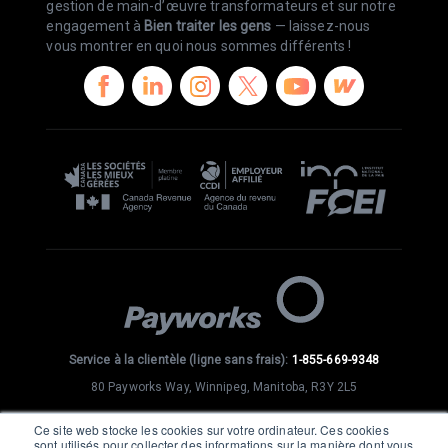
gestion de main-d’œuvre transformateurs et sur notre
engagement à
Bien traiter les gens
— laissez-nous
vous montrer en quoi nous sommes différents !
Service à la clientèle (ligne sans frais):
1-855-669-9348
80 Payworks Way, Winnipeg, Manitoba, R3Y 2L5
SE CONNECTER
Ce site web stocke les cookies sur votre ordinateur. Ces cookies
sont utilisés pour collecter des informations sur la manière dont vous