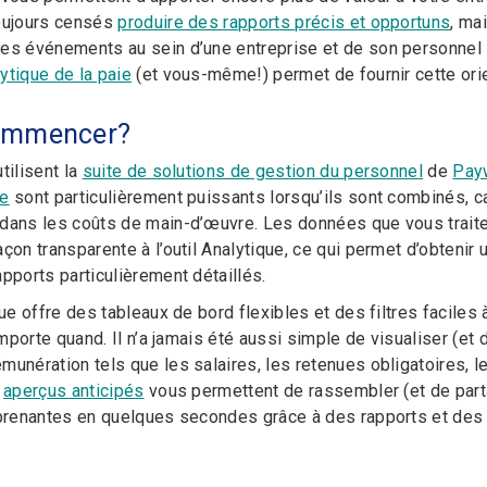
toujours censés
produire des rapports précis et opportuns
, ma
es événements au sein d’une entreprise et de son personnel 
ytique de la paie
(et vous-même!) permet de fournir cette orie
ommencer?
tilisent la
suite de solutions de gestion du personnel
de
Pay
re
sont particulièrement puissants lorsqu’ils sont combinés, ca
dans les coûts de main-d’œuvre. Les données que vous traite
çon transparente à l’outil Analytique, ce qui permet d’obtenir
pports particulièrement détaillés.
que offre des tableaux de bord flexibles et des filtres facile
’importe quand. Il n’a jamais été aussi simple de visualiser (e
munération tels que les salaires, les retenues obligatoires, 
s
aperçus anticipés
vous permettent de rassembler (et de parta
 prenantes en quelques secondes grâce à des rapports et des 