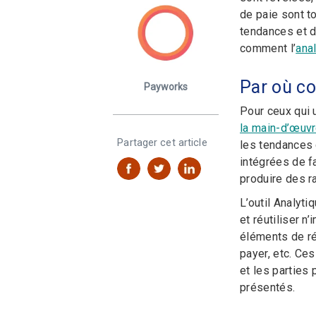
de paie sont 
tendances et d
comment l’
anal
Par où c
Payworks
Pour ceux qui u
la main-d’œuv
Partager cet article
les tendances 
intégrées de fa
produire des ra
L’outil Analyti
et réutiliser n
éléments de ré
payer, etc. Ce
et les parties
présentés.