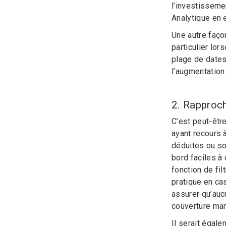
l’investissemen
Analytique en 
Une autre faço
particulier lor
plage de dates
l’augmentation 
2. Rapproch
C’est peut-êtr
ayant recours 
déduites ou s
bord faciles à
fonction de fil
pratique en ca
assurer qu’aucu
couverture man
Il serait égal