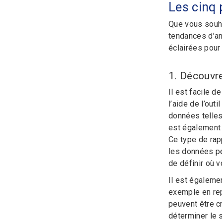
Les cinq 
Que vous souha
tendances d’an
éclairées pour l
1. Découvre
Il est facile 
l’aide de l’out
données telles
est également 
Ce type de rapp
les données pe
de définir où v
Il est égaleme
exemple en rep
peuvent être c
déterminer le s