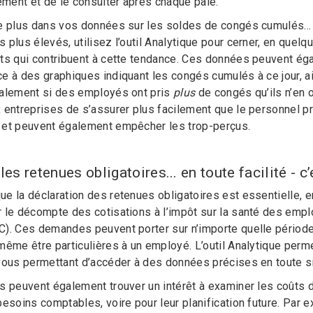
lement et de le consulter après chaque paie.
e plus dans vos données sur les soldes de congés cumulés... 
 plus élevés, utilisez l’outil Analytique pour cerner, en quelq
ts qui contribuent à cette tendance. Ces données peuvent ég
e à des graphiques indiquant les congés cumulés à ce jour, a
galement si des employés ont pris
plus
de congés qu’ils n’en 
 entreprises de s’assurer plus facilement que le personnel p
 et peuvent également empêcher les trop-perçus.
les retenues obligatoires... en toute facilité - c’e
e la déclaration des retenues obligatoires est essentielle, en
 le décompte des cotisations à l’impôt sur la santé des emp
). Ces demandes peuvent porter sur n’importe quelle période d
ême être particulières à un employé. L’outil Analytique permet 
vous permettant d’accéder à des données précises en toute sim
s peuvent également trouver un intérêt à examiner les coûts d
besoins comptables, voire pour leur planification future. Par 