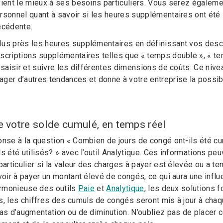
vient le mieux à ses besoins particuliers. Vous serez égaleme
rsonnel quant à savoir si les heures supplémentaires ont ét
écédente.
us près les heures supplémentaires en définissant vos desc
scriptions supplémentaires telles que « temps double », « 
r saisir et suivre les différentes dimensions de coûts. Ce niv
ger d’autres tendances et donne à votre entreprise la possib
e votre solde cumulé, en temps réel
onse à la question « Combien de jours de congé ont-ils été c
s été utilisés? » avec l’outil Analytique. Ces informations peu
particulier si la valeur des charges à payer est élevée ou a te
voir à payer un montant élevé de congés, ce qui aura une influe
harmonieuse des outils
Paie
et
Analytique
, les deux solutions 
s, les chiffres des cumuls de congés seront mis à jour à chaq
cas d’augmentation ou de diminution. N’oubliez pas de placer 