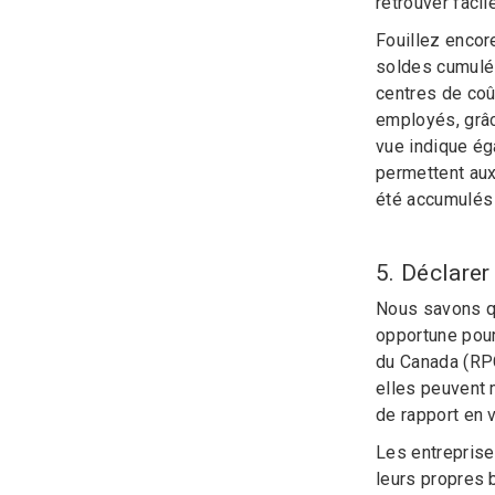
retrouver faci
Fouillez encor
soldes cumulés
centres de coû
employés, grâc
vue indique é
permettent aux
été accumulés
5. Déclarer 
Nous savons qu
opportune pour
du Canada (RPC
elles peuvent m
de rapport en 
Les entreprise
leurs propres 