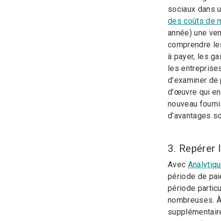
sociaux dans u
des coûts de 
année) une ven
comprendre les
à payer, les ga
les entreprise
d’examiner de 
d’œuvre qui en
nouveau fournis
d’avantages soc
3. Repérer
Avec
Analytiq
période de pai
période partic
nombreuses. À 
supplémentaire