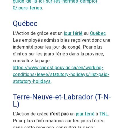
guide-de-la-loi-sur-les-normes-demploi-
0/jours-feries
.
Québec
L’Action de grâce est un
jour férié
au
Québec
.
Les employés admissibles reçoivent donc une
indemnité pour leu jour de congé. Pour plus
d’infos sur les jours fériés dans la province,
consultez la page :
https://www.cnesst.gouv.qc.ca/en/working-
conditions/leave/statutory-holidays/list-paid-
statutory-holidays
.
Terre-Neuve-et-Labrador (T-N-
L)
L’Action de grâce
n’est pas
un
jour férié
à
TNL
.
Pour plus d’informations sur les jours fériés
dans cette province, consultez la page :