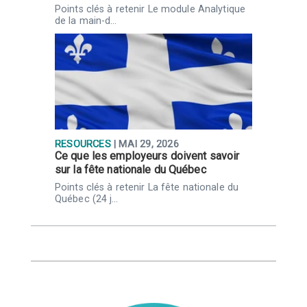
u
Points clés à retenir Le module Analytique
de la main-d…
RESOURCES
| MAI 29, 2026
R
Ce que les employeurs doivent savoir
C
sur la fête nationale du Québec
j
r
Points clés à retenir La fête nationale du
L
Québec (24 j…
a