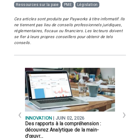
Ressources sur la paie
PME
Législation
Ces articles sont produits par Payworks à titre informatif. Ils
ne tiennent pas lieu de conseils professionnels juridiques,
réglementaires, fiscaux ou financiers. Les lecteurs doivent
se fier à leurs propres conseillers pour obtenir de tels
conseils.
INNOVATION
| JUIN 02, 2026
R
Des rapports à la compréhension :
P
découvrez Analytique de la main-
j
d’œuvr…
P